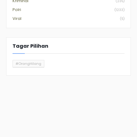
Kriminal
(235)
Polri
(1233)
Viral
(5)
Tagar Pilihan
#OrangHilang