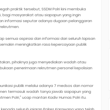
egah praktik tersebut, SSDM Polri kini membuka
, bagi masyarakat atau siapapun yang ingin
n informasi seputar adanya dugaan pelanggaran
 rekrutmen.
 semua aspirasi dan informasi dari seluruh lapisan
 semakin meningkatkan rasa kepercayaan publik
atakan, pihaknya juga menyediakan wadah atau
rbukaan penerimaan rekrutmen personel kepolisian
munikasi publik melalui adanya 7 medsos dan nomor
utmen termasuk wadah tanya jawab siapapun yang
tmen Polri," ucap mantan Kadiv Humas Polri itu.
 kepada seluruh jajaran Polres Karawang yang telah