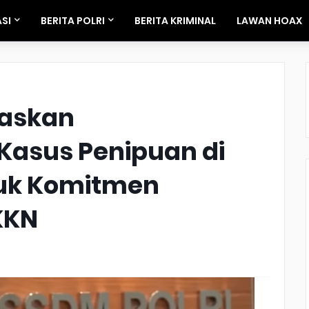
SI
BERITA POLRI
BERITA KRIMINAL
LAWAN HOAX
gaskan
asus Penipuan di
uk Komitmen
KKN