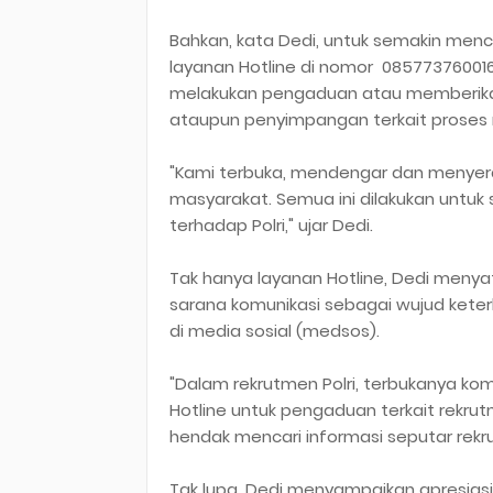
Bahkan, kata Dedi, untuk semakin menc
layanan Hotline di nomor 085773760016
melakukan pengaduan atau memberika
ataupun penyimpangan terkait proses
"Kami terbuka, mendengar dan menyerap
masyarakat. Semua ini dilakukan untuk
terhadap Polri," ujar Dedi.
Tak hanya layanan Hotline, Dedi meny
sarana komunikasi sebagai wujud kete
di media sosial (medsos).
"Dalam rekrutmen Polri, terbukanya ko
Hotline untuk pengaduan terkait rekr
hendak mencari informasi seputar rekru
Tak lupa, Dedi menyampaikan apresiasi