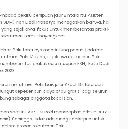
hadap pelaku penipuan jalur Bintara itu, Asisten
s SDM) Irjen Dedi Prasetyo menegaskan bahwa, hal
ri yang sejak awal fokus untuk memberantas praktik
 rekrutmen Korps Bhayangkara.
t Mabes Polri tentunya mendukung penuh tindakan
rutmen Polri. Karena, sejak awal pimpinan Polri
memberamtas praktik calo maupun KKN," kata Dedi
ei 2023.
an rekrutmen Polri, baik jalur Akpol, Bintara dan
mungut sepeser pun biaya atau gratis, bagi seluruh
abung sebagai anggota kepolisian.
en saat ini, As SDM Polri menerapkan prinsip BETAH
anis). Sehingga, tidak ada ruang sedikitpun untuk
 dalam proses rekrutmen Polri.