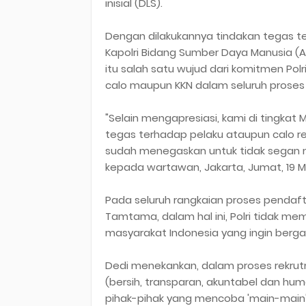
inisial (DLS).
Dengan dilakukannya tindakan tegas ter
Kapolri Bidang Sumber Daya Manusia (A
itu salah satu wujud dari komitmen Pol
calo maupun KKN dalam seluruh proses
"Selain mengapresiasi, kami di tingka
tegas terhadap pelaku ataupun calo rek
sudah menegaskan untuk tidak segan 
kepada wartawan, Jakarta, Jumat, 19 M
Pada seluruh rangkaian proses pendaftar
Tamtama, dalam hal ini, Polri tidak me
masyarakat Indonesia yang ingin berg
Dedi menekankan, dalam proses rekrutm
(bersih, transparan, akuntabel dan hum
pihak-pihak yang mencoba 'main-main'