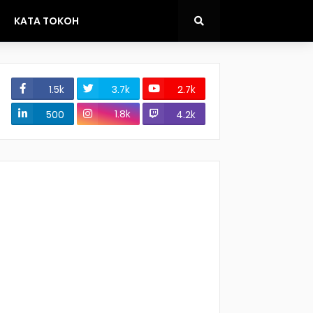
KATA TOKOH
1.5k
3.7k
2.7k
1.8k
500
4.2k