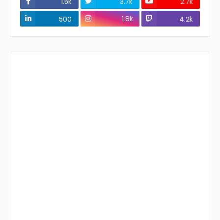
1.5k
3.7k
2.7k
1.8k
500
4.2k