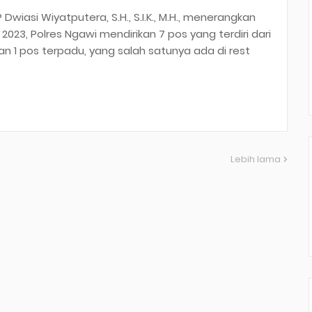
wiasi Wiyatputera, S.H., S.I.K., M.H., menerangkan
23, Polres Ngawi mendirikan 7 pos yang terdiri dari
 1 pos terpadu, yang salah satunya ada di rest
Lebih lama