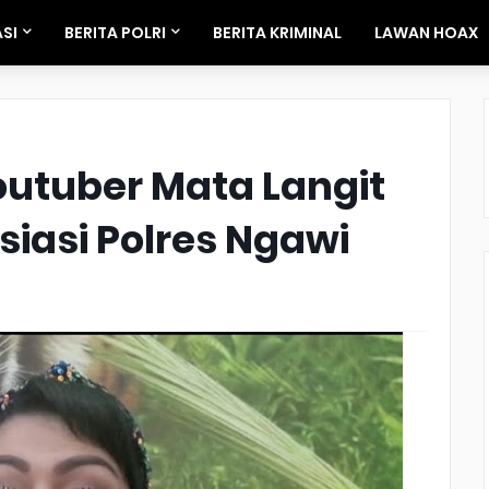
SI
BERITA POLRI
BERITA KRIMINAL
LAWAN HOAX
outuber Mata Langit
siasi Polres Ngawi