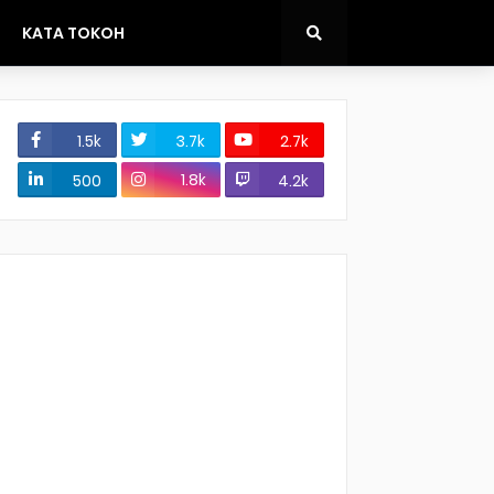
KATA TOKOH
1.5k
3.7k
2.7k
1.8k
500
4.2k