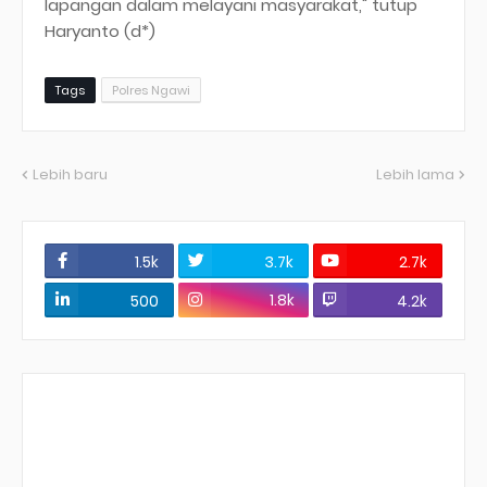
lapangan dalam melayani masyarakat," tutup
Haryanto (d*)
Tags
Polres Ngawi
Lebih baru
Lebih lama
1.5k
3.7k
2.7k
1.8k
500
4.2k