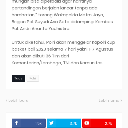
mungkin bisa diperbaiki agar nantinya
pertandingan berjalan lancar tanpa ada
hambatan," terang Wakapolda Metro Jaya,
Brigjen Pol. Suyudi Ario Seto didampingi Kombes
Pol. Andri Ananta Yudhistira.
Untuk diketahui, Polri akan menggelar Kapolri cup
basket ball 2023 selama 7 hari yakni 1-7 Agustus
dan akan diikuti 36 Tim dari
Kementerian/Lembaga, TNI dan Komunitas.
Tags
Polri
Lebih baru
Lebih lama
1.5k
3.7k
2.7k