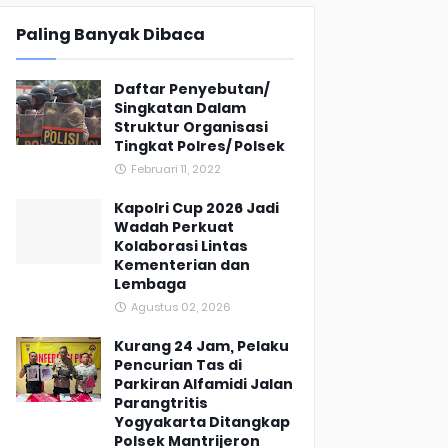
Paling Banyak Dibaca
Daftar Penyebutan/
Singkatan Dalam
Struktur Organisasi
Tingkat Polres/ Polsek
Februari 11, 2022
Kapolri Cup 2026 Jadi
Wadah Perkuat
Kolaborasi Lintas
Kementerian dan
Lembaga
Agustus 02, 2026
Kurang 24 Jam, Pelaku
Pencurian Tas di
Parkiran Alfamidi Jalan
Parangtritis
Yogyakarta Ditangkap
Polsek Mantrijeron