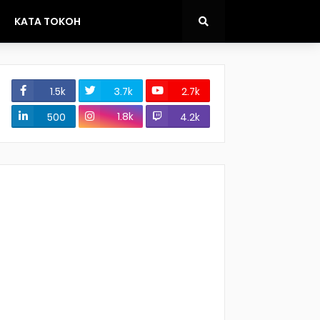
KATA TOKOH
1.5k
3.7k
2.7k
1.8k
500
4.2k