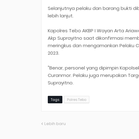
Selanjutnya pelaku dan barang bukti di
lebih lanjut.
Kapolres Tebo AKBP I Wayan Arta Ariawan, 
Akp Suprayitno saat dikonfirmasi membe
meringkus dan mengamankan Pelaku Cu
2023.
"Benar, personel yang dipimpin Kapolse
Curanmor. Pelaku juga merupakan Targ
Suprayitno.
Tags
Polres Tebo
Lebih baru