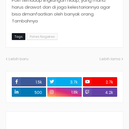
Polri terhadap lingkungan hidup, yang mana
harus dirawat dan di jaga kelestariannya agar
bisa dimanfaatkan oleh banyak orang.
Tambahnya
Tags
Polres Nagekeo
Lebih baru
Lebih lama
1.5k
3.7k
2.7k
1.8k
500
4.2k