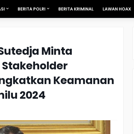
SI
BERITA POLRI
BERITA KRIMINAL
LAWAN HOAX
 Sutedja Minta
 Stakeholder
Tingkatkan Keamanan
milu 2024