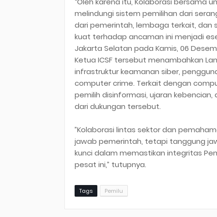
“Oleh karena itu, Kolaborasi bersama 
melindungi sistem pemilihan dari seran
dari pemerintah, lembaga terkait, d
kuat terhadap ancaman ini menjadi esen
Jakarta Selatan pada Kamis, 06 Desem
Ketua ICSF tersebut menambahkan Lan
infrastruktur keamanan siber, pengguna
computer crime. Terkait dengan compute
pemilih disinformasi, ujaran kebencia
dari dukungan tersebut.
”Kolaborasi lintas sektor dan pemaha
jawab pemerintah, tetapi tanggung j
kunci dalam memastikan integritas Pe
pesat ini,” tutupnya.
Tags
Pemilu