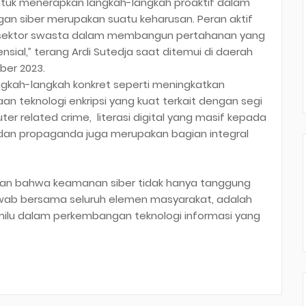
untuk menerapkan langkah-langkah proaktif dalam
gan siber merupakan suatu keharusan. Peran aktif
an sektor swasta dalam membangun pertahanan yang
sial,” terang Ardi Sutedja saat ditemui di daerah
ber 2023.
gkah-langkah konkret seperti meningkatkan
an teknologi enkripsi yang kuat terkait dengan segi
r related crime, literasi digital yang masif kepada
n, dan propaganda juga merupakan bagian integral
man bahwa keamanan siber tidak hanya tanggung
awab bersama seluruh elemen masyarakat, adalah
milu dalam perkembangan teknologi informasi yang