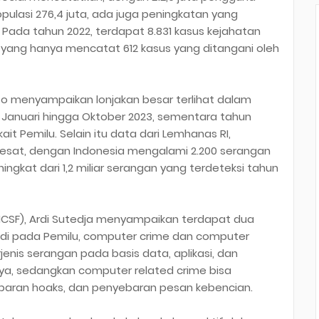
opulasi 276,4 juta, ada juga peningkatan yang
 Pada tahun 2022, terdapat 8.831 kasus kejahatan
a yang hanya mencatat 612 kasus yang ditangani oleh
o menyampaikan lonjakan besar terlihat dalam
r Januari hingga Oktober 2023, sementara tahun
it Pemilu. Selain itu data dari Lemhanas RI,
pesat, dengan Indonesia mengalami 2.200 serangan
ngkat dari 1,2 miliar serangan yang terdeteksi tahun
(ICSF), Ardi Sutedja menyampaikan terdapat dua
jadi pada Pemilu, computer crime dan computer
jenis serangan pada basis data, aplikasi, dan
nnya, sedangkan computer related crime bisa
aran hoaks, dan penyebaran pesan kebencian.