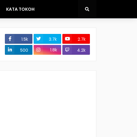
KATA TOKOH
1.5k
3.7k
2.7k
1.8k
500
4.2k