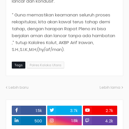
lancar dan kondusif.
“ Guna memastikan keamanan seluruh proses
rekapitulasi, kita akan kawal terus tahap demi
tahap, dengan harapan Rapat Pleno ini bisa
berjalan aman dan lancar tanpa ada hambatan
,” tutup Kalolres Kolut, AKBP Arif Irawan,
S.H.,S.I.K.,M.H,(hy/af/man).
Tags
Polres Kaloka Utara
Lebih baru
Lebih lama
1.5k
3.7k
2.7k
1.8k
500
4.2k