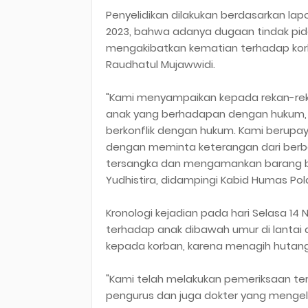
Penyelidikan dilakukan berdasarkan la
2023, bahwa adanya dugaan tindak pi
mengakibatkan kematian terhadap korb
Raudhatul Mujawwidi.
"Kami menyampaikan kepada rekan-reka
anak yang berhadapan dengan hukum, b
berkonflik dengan hukum. Kami berupa
dengan meminta keterangan dari berba
tersangka dan mengamankan barang buk
Yudhistira, didampingi Kabid Humas Po
Kronologi kejadian pada hari Selasa 14
terhadap anak dibawah umur di lantai a
kepada korban, karena menagih hutang s
"Kami telah melakukan pemeriksaan terha
pengurus dan juga dokter yang mengel