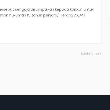
ersebut sengaja disampaikan kepada korban untuk
aman hukuman 15 tahun penjara," Terang AKBP I
Lebih lama