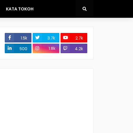
KATA TOKOH
1.5k
3.7k
2.7k
1.8k
500
4.2k