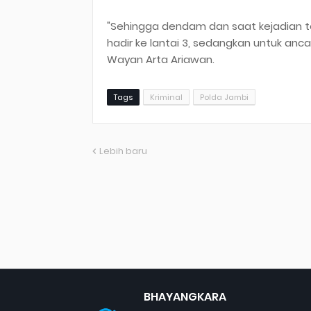
"Sehingga dendam dan saat kejadian t
hadir ke lantai 3, sedangkan untuk anc
Wayan Arta Ariawan.
Tags
Kriminal
Polda Jambi
Lebih baru
BHAYANGKARA