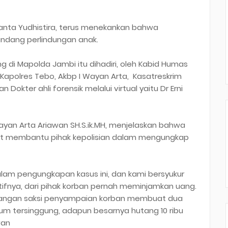
anta Yudhistira, terus menekankan bahwa
dang perlindungan anak.
 di Mapolda Jambi itu dihadiri, oleh Kabid Humas
, Kapolres Tebo, Akbp I Wayan Arta, Kasatreskrim
Dokter ahli forensik melalui virtual yaitu Dr Erni
Wayan Arta Ariawan SH.S.ik.MH, menjelaskan bahwa
rut membantu pihak kepolisian dalam mengungkap
lam pengungkapan kasus ini, dan kami bersyukur
ifnya, dari pihak korban pernah meminjamkan uang.
erangan saksi penyampaian korban membuat dua
um tersinggung, adapun besarnya hutang 10 ribu
wan