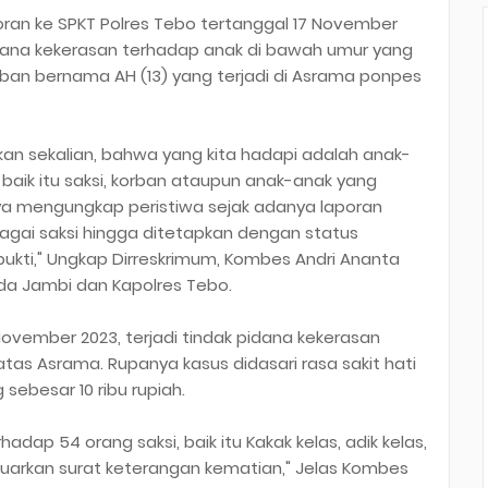
poran ke SPKT Polres Tebo tertanggal 17 November
dana kekerasan terhadap anak di bawah umur yang
an bernama AH (13) yang terjadi di Asrama ponpes
n sekalian, bahwa yang kita hadapi adalah anak-
aik itu saksi, korban ataupun anak-anak yang
ya mengungkap peristiwa sejak adanya laporan
gai saksi hingga ditetapkan dengan status
ti," Ungkap Dirreskrimum, Kombes Andri Ananta
lda Jambi dan Kapolres Tebo.
 November 2023, terjadi tindak pidana kekerasan
tas Asrama. Rupanya kasus didasari rasa sakit hati
ebesar 10 ribu rupiah.
dap 54 orang saksi, baik itu Kakak kelas, adik kelas,
uarkan surat keterangan kematian," Jelas Kombes