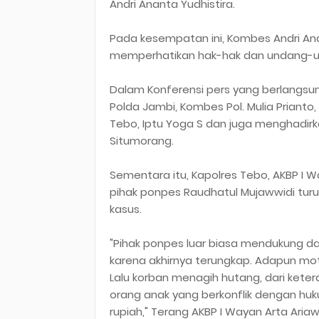
Andri Ananta Yudhistira.
Pada kesempatan ini, Kombes Andri An
memperhatikan hak-hak dan undang-un
Dalam Konferensi pers yang berlangsung
Polda Jambi, Kombes Pol. Mulia Prianto
Tebo, Iptu Yoga S dan juga menghadirkan 
Situmorang.
Sementara itu, Kapolres Tebo, AKBP I 
pihak ponpes Raudhatul Mujawwidi tu
kasus.
"Pihak ponpes luar biasa mendukung da
karena akhirnya terungkap. Adapun mot
Lalu korban menagih hutang, dari ket
orang anak yang berkonflik dengan huk
rupiah," Terang AKBP I Wayan Arta Aria