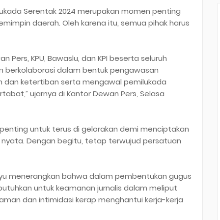
lukada Serentak 2024 merupakan momen penting
emimpin daerah. Oleh karena itu, semua pihak harus
an Pers, KPU, Bawaslu, dan KPI beserta seluruh
an berkolaborasi dalam bentuk pengawasan
 dan ketertiban serta mengawal pemilukada
tabat,” ujarnya di Kantor Dewan Pers, Selasa
at penting untuk terus di gelorakan demi menciptakan
ia nyata. Dengan begitu, tetap terwujud persatuan
 Rahayu menerangkan bahwa dalam pembentukan gugus
ibutuhkan untuk keamanan jurnalis dalam meliput
ncaman dan intimidasi kerap menghantui kerja-kerja