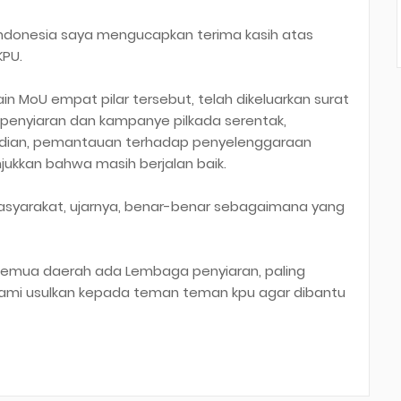
 Indonesia saya mengucapkan terima kasih atas
KPU.
in MoU empat pilar tersebut, telah dikeluarkan surat
 penyiaran dan kampanye pilkada serentak,
udian, pemantauan terhadap penyelenggaraan
njukkan bahwa masih berjalan baik.
asyarakat, ujarnya, benar-benar sebagaimana yang
k semua daerah ada Lembaga penyiaran, paling
kami usulkan kepada teman teman kpu agar dibantu