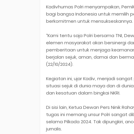
Kadivhumas Polri menyampaikan, Pemi
bagi bangsa Indonesia untuk memilih p
berkomitmen untuk mensukseskannya.
“Kami tentu saja Polri bersama TNI, Dew
elemen masyarakat akan bersinergi d
pemberitaan untuk menjaga keamanan
berjalan sejuk, aman, damai dan bermar
(22/10/2024).
Kegiatan ini, ujar Kadiv, menjadi sang
situasi sejuk di dunia maya dan di dun
dan kesatuan dalam bingkai NKRI.
Di sisi lain, Ketua Dewan Pers Ninik
tugas ini memang unsur Polri sangat d
selama Pilkada 2024. Tak dipungkiri, a
jurnalis.