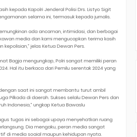
 kepada Kapolri Jenderal Polisi Drs. Listyo Sigit
ngamanan selama ini, termasuk kepada jurnalis.
 kemungkinan ada ancaman, intimidasi, dan berbagai
-kawan media dan kami mengucapkan terima kasih
n kepolisian,” jelas Ketua Dewan Pers.
at Bagja mengungkap, Polri sangat memiliki peran
4. Hal itu berkaca dari Pemilu serentak 2024 yang
 dengan saat ini sangat membantu turut ambil
a Pilkada di daerah. Sukses selalu Dewan Pers dan
ruh Indonesia,” ungkap Ketua Bawaslu
gugus tugas ini sebagai upaya menyehatkan ruang
rlangsung. Dia mengaku, peran media sangat
if di media soaial maupun kehidupan nyata.