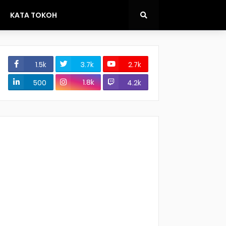
KATA TOKOH
1.5k
3.7k
2.7k
1.8k
500
4.2k