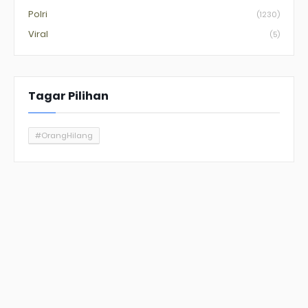
Polri
(1230)
Viral
(5)
Tagar Pilihan
#OrangHilang