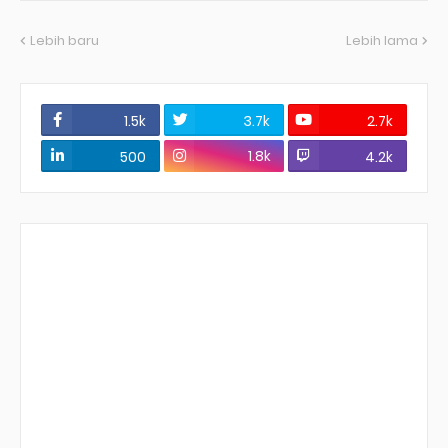
Lebih baru
Lebih lama
1.5k
3.7k
2.7k
1.8k
500
4.2k