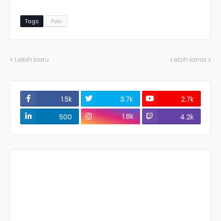
Tags
Polri
Lebih baru
Lebih lama
1.5k
3.7k
2.7k
1.8k
500
4.2k