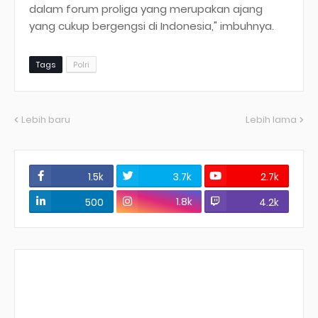
dalam forum proliga yang merupakan ajang
yang cukup bergengsi di Indonesia," imbuhnya.
Tags
Polri
Lebih baru
Lebih lama
1.5k
3.7k
2.7k
1.8k
500
4.2k