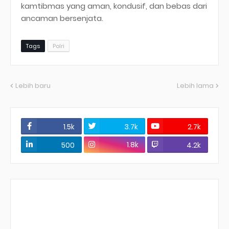
kamtibmas yang aman, kondusif, dan bebas dari
ancaman bersenjata.
Tags
Polri
Lebih baru
Lebih lama
1.5k
3.7k
2.7k
1.8k
500
4.2k