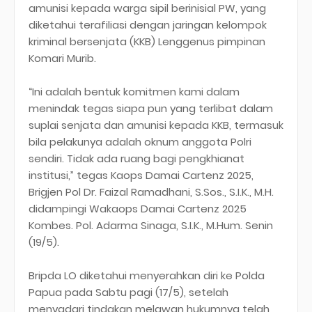
amunisi kepada warga sipil berinisial PW, yang
diketahui terafiliasi dengan jaringan kelompok
kriminal bersenjata (KKB) Lenggenus pimpinan
Komari Murib.
“Ini adalah bentuk komitmen kami dalam
menindak tegas siapa pun yang terlibat dalam
suplai senjata dan amunisi kepada KKB, termasuk
bila pelakunya adalah oknum anggota Polri
sendiri. Tidak ada ruang bagi pengkhianat
institusi,” tegas Kaops Damai Cartenz 2025,
Brigjen Pol Dr. Faizal Ramadhani, S.Sos., S.I.K., M.H.
didampingi Wakaops Damai Cartenz 2025
Kombes. Pol. Adarma Sinaga, S.I.K., M.Hum. Senin
(19/5).
Bripda LO diketahui menyerahkan diri ke Polda
Papua pada Sabtu pagi (17/5), setelah
menyadari tindakan melawan hukumnya telah