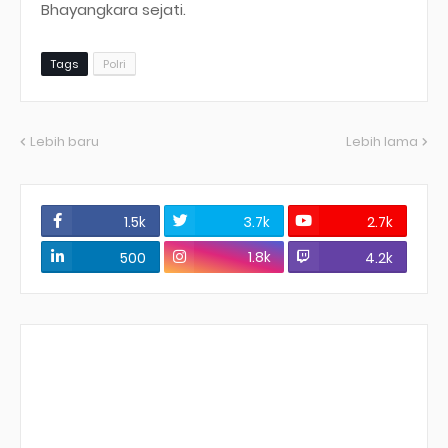
Bhayangkara sejati.
Tags
Polri
Lebih baru
Lebih lama
1.5k
3.7k
2.7k
1.8k
500
4.2k