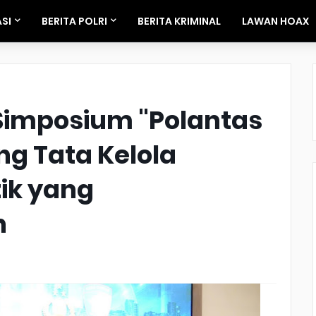
SI
BERITA POLRI
BERITA KRIMINAL
LAWAN HOAX
 Simposium "Polantas
g Tata Kelola
ik yang
n