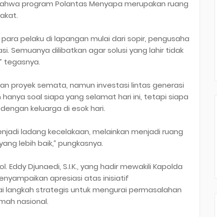
n bahwa program Polantas Menyapa merupakan ruang
rakat.
 para pelaku di lapangan mulai dari sopir, pengusaha
. Semuanya dilibatkan agar solusi yang lahir tidak
” tegasnya.
n proyek semata, namun investasi lintas generasi
hanya soal siapa yang selamat hari ini, tetapi siapa
dengan keluarga di esok hari.
i menjadi ladang kecelakaan, melainkan menjadi ruang
ang lebih baik,” pungkasnya.
. Eddy Djunaedi, S.I.K., yang hadir mewakili Kapolda
 menyampaikan apresiasi atas inisiatif
i langkah strategis untuk mengurai permasalahan
mah nasional.