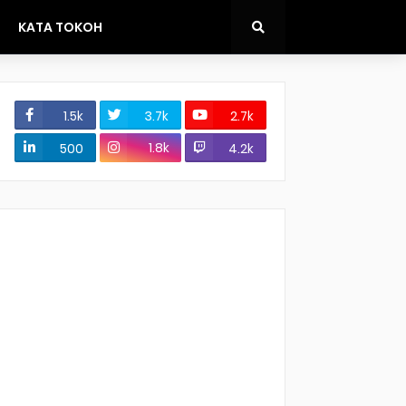
KATA TOKOH
1.5k
3.7k
2.7k
1.8k
500
4.2k