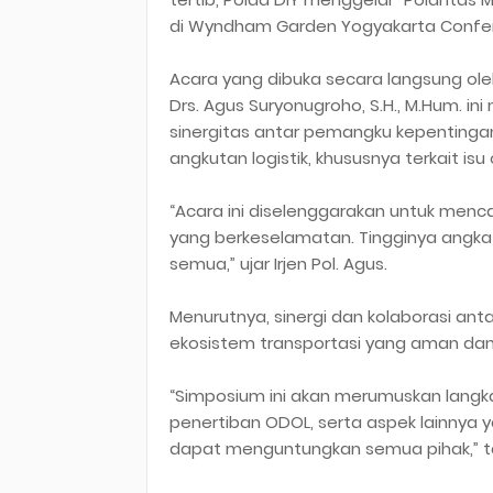
di Wyndham Garden Yogyakarta Conferen
Acara yang dibuka secara langsung oleh K
Drs. Agus Suryonugroho, S.H., M.Hum. i
sinergitas antar pemangku kepentin
angkutan logistik, khususnya terkait is
“Acara ini diselenggarakan untuk menca
yang berkeselamatan. Tingginya angka k
semua,” ujar Irjen Pol. Agus.
Menurutnya, sinergi dan kolaborasi an
ekosistem transportasi yang aman dan 
“Simposium ini akan merumuskan langk
penertiban ODOL, serta aspek lainnya y
dapat menguntungkan semua pihak,” 