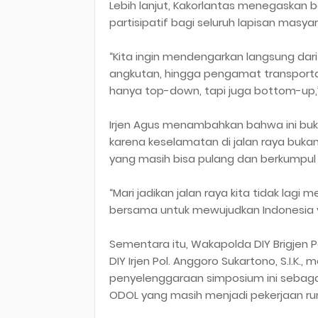
Lebih lanjut, Kakorlantas menegaska
partisipatif bagi seluruh lapisan masya
“Kita ingin mendengarkan langsung dari
angkutan, hingga pengamat transportasi
hanya top-down, tapi juga bottom-up,
Irjen Agus menambahkan bahwa ini buka
karena keselamatan di jalan raya bukan 
yang masih bisa pulang dan berkumpul 
“Mari jadikan jalan raya kita tidak lag
bersama untuk mewujudkan Indonesia y
Sementara itu, Wakapolda DIY Brigjen Pol
DIY Irjen Pol. Anggoro Sukartono, S.I.K.,
penyelenggaraan simposium ini sebaga
ODOL yang masih menjadi pekerjaan ru