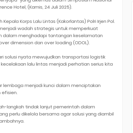
ce Hotel, (Kamis, 24 Juli 2025).
epala Korps Lalu Lintas (Kakorlantas) Polri Irjen Pol.
ni menjadi wadah strategis untuk memperkuat
gan dalam menghadapi tantangan keselamatan
u over dimension dan over loading (ODOL).
ri solusi nyata mewujudkan transportasi logistik
ecelakaan lalu lintas menjadi perhatian serius kita
tar lembaga menjadi kunci dalam menciptakan
efisien.
ah-langkah tindak lanjut pemerintah dalam
ang perlu dikelola bersama agar solusi yang diambil
tambahnya.