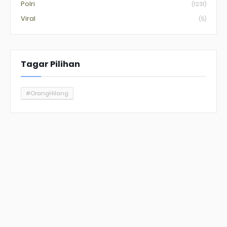
Polri
(1231)
Viral
(5)
Tagar Pilihan
#OrangHilang