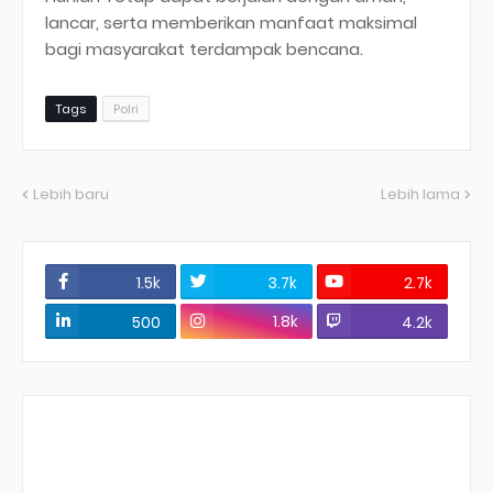
lancar, serta memberikan manfaat maksimal
bagi masyarakat terdampak bencana.
Tags
Polri
Lebih baru
Lebih lama
1.5k
3.7k
2.7k
1.8k
500
4.2k