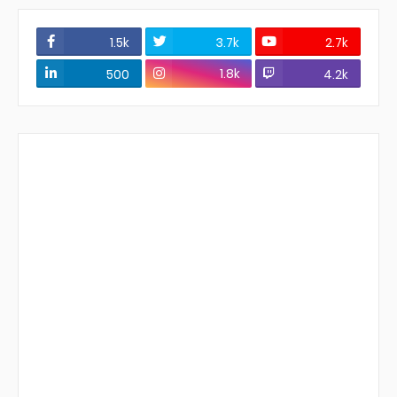
1.5k
3.7k
2.7k
1.8k
500
4.2k