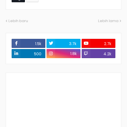
Lebih baru
Lebih lama
1.5k
3.7k
2.7k
1.8k
500
4.2k