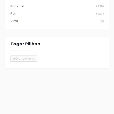
Kriminal
(235)
Polri
(1231)
Viral
(5)
Tagar Pilihan
#OrangHilang