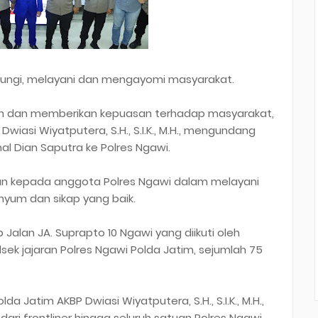
ndungi, melayani dan mengayomi masyarakat.
 dan memberikan kepuasan terhadap masyarakat,
iasi Wiyatputera, S.H., S.I.K., M.H., mengundang
al Dian Saputra ke Polres Ngawi.
an kepada anggota Polres Ngawi dalam melayani
nyum dan sikap yang baik.
Jalan JA. Suprapto 10 Ngawi yang diikuti oleh
ek jajaran Polres Ngawi Polda Jatim, sejumlah 75
a Jatim AKBP Dwiasi Wiyatputera, S.H., S.I.K., M.H.,
ri frontliner hingga seluruh satuan Polres Ngawi