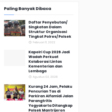
Paling Banyak Dibaca
Daftar Penyebutan/
Singkatan Dalam
Struktur Organisasi
Tingkat Polres/ Polsek
Februari 11, 2022
Kapolri Cup 2026 Jadi
Wadah Perkuat
Kolaborasi Lintas
Kementerian dan
Lembaga
Agustus 02, 2026
Kurang 24 Jam, Pelaku
Pencurian Tas di
Parkiran Alfamidi Jalan
Parangtritis
Yogyakarta Ditangkap
Polsek Mantrijeron