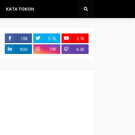
KATA TOKOH
1.5k
3.7k
2.7k
1.8k
500
4.2k