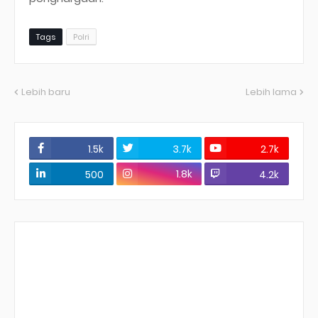
Tags
Polri
Lebih baru
Lebih lama
1.5k
3.7k
2.7k
1.8k
500
4.2k