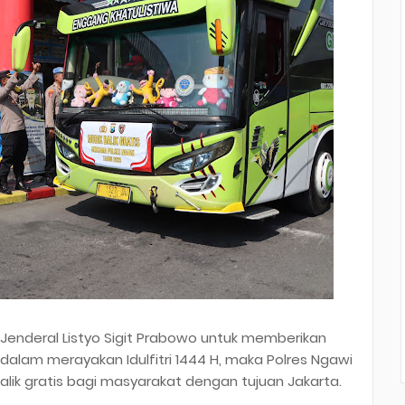
 Jenderal Listyo Sigit Prabowo untuk memberikan
alam merayakan Idulfitri 1444 H, maka Polres Ngawi
lik gratis bagi masyarakat dengan tujuan Jakarta.