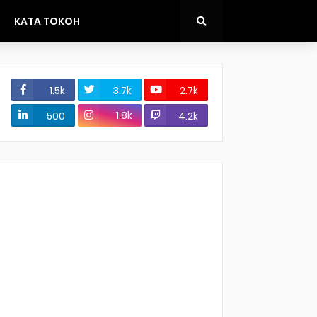
KATA TOKOH
1.5k
3.7k
2.7k
1.8k
500
4.2k