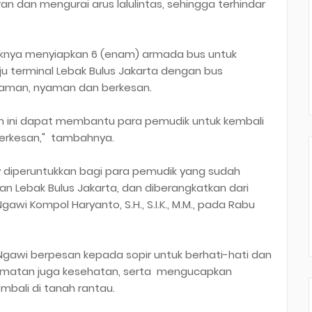
 dan mengurai arus lalulintas, sehingga terhindar
aknya menyiapkan 6 (enam) armada bus untuk
 terminal Lebak Bulus Jakarta dengan bus
 aman, nyaman dan berkesan.
n ini dapat membantu para pemudik untuk kembali
berkesan," tambahnya.
ay diperuntukkan bagi para pemudik yang sudah
an Lebak Bulus Jakarta, dan diberangkatkan dari
wi Kompol Haryanto, S.H., S.I.K., M.M., pada Rabu
Ngawi berpesan kepada sopir untuk berhati-hati dan
matan juga kesehatan, serta mengucapkan
bali di tanah rantau.