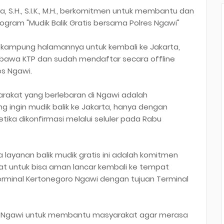
, S.H., S.I.K., M.H., berkomitmen untuk membantu dan
gram "Mudik Balik Gratis bersama Polres Ngawi"
 kampung halamannya untuk kembali ke Jakarta,
awa KTP dan sudah mendaftar secara offline
es Ngawi.
rakat yang berlebaran di Ngawi adalah
g ingin mudik balik ke Jakarta, hanya dengan
ika dikonfirmasi melalui seluler pada Rabu
ayanan balik mudik gratis ini adalah komitmen
t untuk bisa aman lancar kembali ke tempat
erminal Kertonegoro Ngawi dengan tujuan Terminal
res Ngawi untuk membantu masyarakat agar merasa