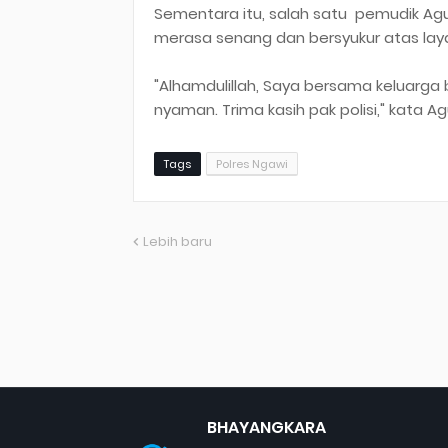
Sementara itu, salah satu pemudik Agus
merasa senang dan bersyukur atas lay
"Alhamdulillah, Saya bersama keluarga 
nyaman. Trima kasih pak polisi," kata A
Tags
Polres Ngawi
Lebih baru
BHAYANGKARA