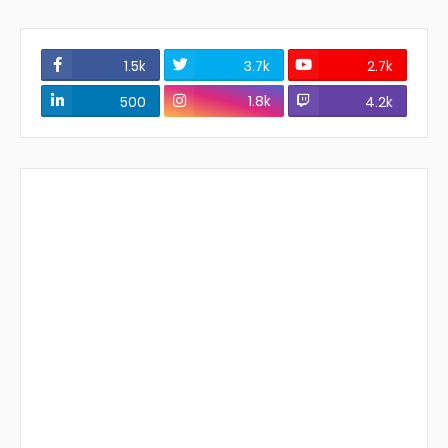
1.5k
3.7k
2.7k
1.8k
500
4.2k