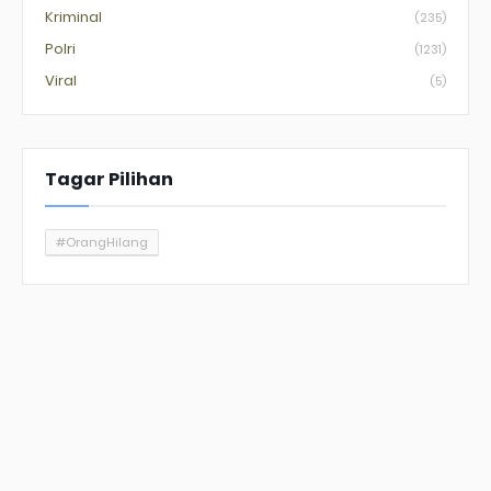
Kriminal
(235)
Polri
(1231)
Viral
(5)
Tagar Pilihan
#OrangHilang