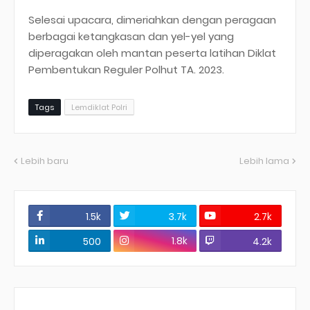
Selesai upacara, dimeriahkan dengan peragaan
berbagai ketangkasan dan yel-yel yang
diperagakan oleh mantan peserta latihan Diklat
Pembentukan Reguler Polhut TA. 2023.
Tags
Lemdiklat Polri
Lebih baru
Lebih lama
1.5k
3.7k
2.7k
1.8k
500
4.2k