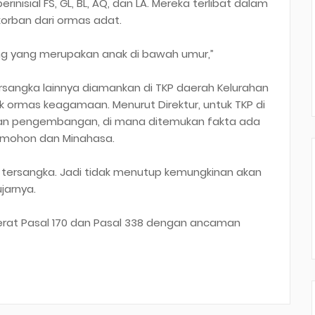
rinisial FS, GL, BL, AQ, dan LA. Mereka terlibat dalam
korban dari ormas adat.
rang yang merupakan anak di bawah umur,”
tersangka lainnya diamankan di TKP daerah Kelurahan
k ormas keagamaan. Menurut Direktur, untuk TKP di
kukan pengembangan, di mana ditemukan fakta ada
Tomohon dan Minahasa.
tersangka. Jadi tidak menutup kemungkinan akan
jarnya.
jerat Pasal 170 dan Pasal 338 dengan ancaman