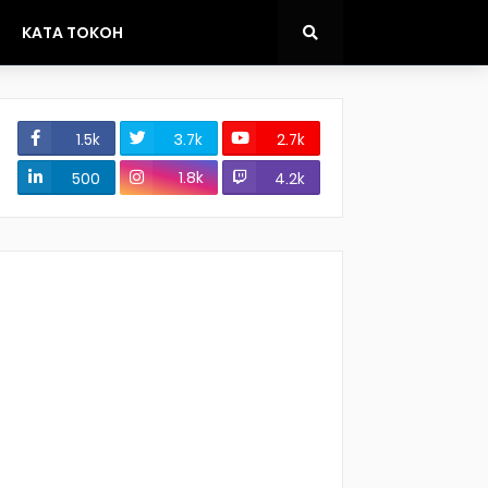
KATA TOKOH
1.5k
3.7k
2.7k
1.8k
500
4.2k