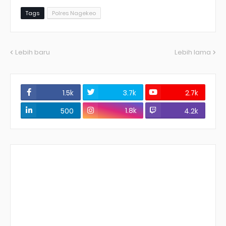
Tags
Polres Nagekeo
Lebih baru
Lebih lama
1.5k
3.7k
2.7k
1.8k
500
4.2k