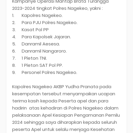
Kampanye Operasi Mantap Brata Turangga
2023-2024 tingkat Polres Nagekeo, yakni :
1.
Kapolres Nagekeo.
2.
Para PJU Polres Nagekeo.
3.
Kasat Pol PP
4.
Para Kapolsek Jajaran.
5.
Danramil Aesesa.
6.
Danramil Nangaroro.
7.
1 Pleton TNI.
8.
1 Pleton SAT Pol PP.
9.
Personel Polres Nagekeo.
Kapolres Nagekeo AKBP Yudha Pranata pada
kesempatan tersebut menyampaikan ucapan
terima kasih kepada Peserta apel dan para
hadirin atas kehadiran di Polres Nagekeo dalam
pelaksanaan Apel Kesiapan Pengamanan Pemilu
2024 sehingga saya diharapkan kepada seluruh
peserta Apel untuk selalu menjaga Kesehatan