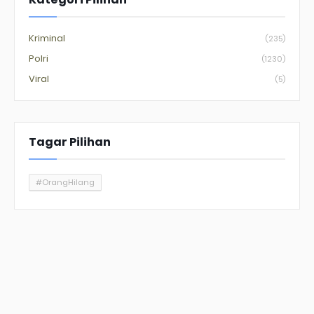
Kriminal
(235)
Polri
(1230)
Viral
(5)
Tagar Pilihan
#OrangHilang