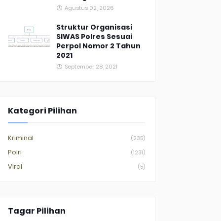
Agustus 02, 2026
Struktur Organisasi
SIWAS Polres Sesuai
Perpol Nomor 2 Tahun
2021
September 28, 2021
Kategori Pilihan
Kriminal
(235)
Polri
(1231)
Viral
(5)
Tagar Pilihan