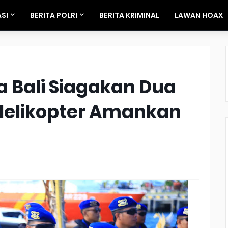
SI
BERITA POLRI
BERITA KRIMINAL
LAWAN HOAX
a Bali Siagakan Dua
 Helikopter Amankan