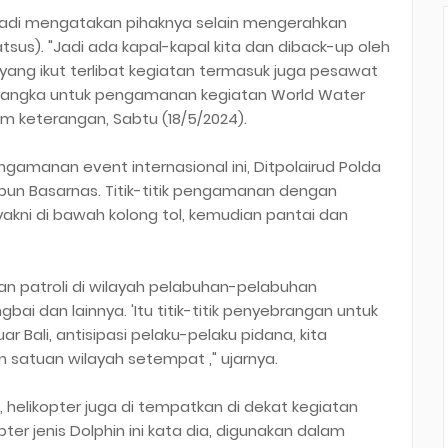
onadi mengatakan pihaknya selain mengerahkan
atsus). "Jadi ada kapal-kapal kita dan diback-up oleh
l yang ikut terlibat kegiatan termasuk juga pesawat
m rangka untuk pengamanan kegiatan World Water
alam keterangan, Sabtu (18/5/2024).
gamanan event internasional ini, Ditpolairud Polda
upun Basarnas. Titik-titik pengamanan dengan
kni di bawah kolong tol, kemudian pantai dan
ukan patroli di wilayah pelabuhan-pelabuhan
ai dan lainnya. 'Itu titik-titik penyebrangan untuk
r Bali, antisipasi pelaku-pelaku pidana, kita
n satuan wilayah setempat ," ujarnya.
elikopter juga di tempatkan di dekat kegiatan
er jenis Dolphin ini kata dia, digunakan dalam