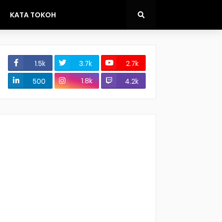
KATA TOKOH
1.5k
3.7k
2.7k
1.8k
500
4.2k