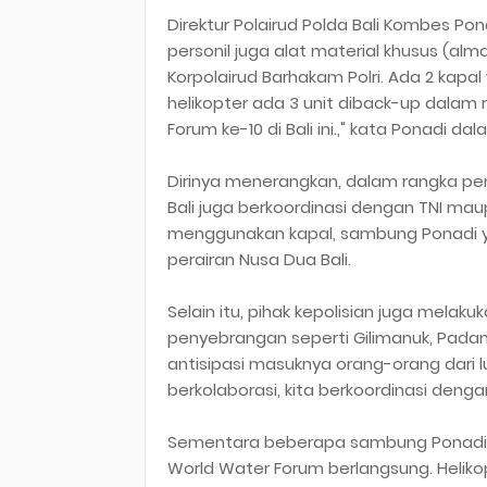
Direktur Polairud Polda Bali Kombes P
personil juga alat material khusus (alm
Korpolairud Barhakam Polri. Ada 2 kapa
helikopter ada 3 unit diback-up dala
Forum ke-10 di Bali ini.," kata Ponadi d
Dirinya menerangkan, dalam rangka pen
Bali juga berkoordinasi dengan TNI ma
menggunakan kapal, sambung Ponadi ya
perairan Nusa Dua Bali.
Selain itu, pihak kepolisian juga melak
penyebrangan seperti Gilimanuk, Padangb
antisipasi masuknya orang-orang dari lua
berkolaborasi, kita berkoordinasi denga
Sementara beberapa sambung Ponadi, h
World Water Forum berlangsung. Helikopt