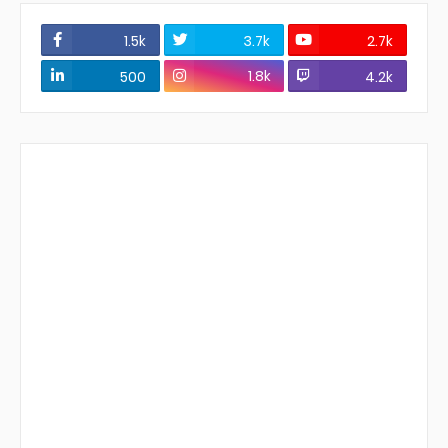
1.5k
3.7k
2.7k
1.8k
500
4.2k