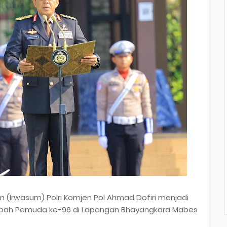
(Irwasum) Polri Komjen Pol Ahmad Dofiri menjadi
umpah Pemuda ke-96 di Lapangan Bhayangkara Mabes