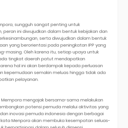
pora, sungguh sangat penting untuk
peran ini diwujudkan dalam bentuk kebijakan dan
rkesinambungan, serta diwujudkan dalam bentuk
aan yang berorientasi pada peningkatan IPP yang
g-masing. Oleh karena itu, setiap upaya untuk
ada tingkat daerah patut mendapatkan
karena hal ini akan berdampak kepada perluasan
an kepemudaan semakin meluas hingga tidak ada
patkan pelayanan.
a, Mempora mengajak bersama-sama melakukan
mbangkan potensi pemuda melalui aktivitas yang
dan inovasi pemuda indonesia dengan berbagai
ah kata Menpora akan membuka kesempatan seluas-
 berpartisipasi dalam seluruh dimensi