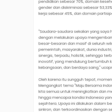
pendidikan sebesar 70%, domain keseh
gender dan diskriminasi sebesar 53,3
kerja sebesar 45%, dan domain partisi
"Saudara-saudara sekalian yang saya ho
dengan melakukan upaya mengembang
besar-besaran dan masif di seluruh wi
pemerintah, masyarakat, dunia industri
sinergis, terpadu, holistik, sehingga
inovatif, yang mendukung bertumbuh 
kebangsaan, dan berdaya saing," ucap
Oleh karena itu sungguh tepat, momen
Mengangkat tema "Maju Bersama Indon
kita semua untuk meningkatkan dan 
hingga mencapai kondisi Indonesia yang
sejahtera. Upaya ini dilakukan dalam 
sinkron, dan terkoordinasikan dengan 