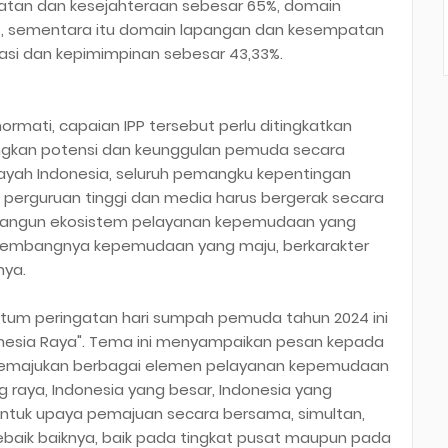
atan dan kesejahteraan sebesar 65%, domain
3%, sementara itu domain lapangan dan kesempatan
pasi dan kepimimpinan sebesar 43,33%.
rmati, capaian IPP tersebut perlu ditingkatkan
kan potensi dan keunggulan pemuda secara
layah Indonesia, seluruh pemangku kepentingan
, perguruan tinggi dan media harus bergerak secara
 terbangun ekosistem pelayanan kepemudaan yang
kembangnya kepemudaan yang maju, berkarakter
nya.
tum peringatan hari sumpah pemuda tahun 2024 ini
esia Raya". Tema ini menyampaikan pesan kepada
memajukan berbagai elemen pelayanan kepemudaan
 raya, Indonesia yang besar, Indonesia yang
bentuk upaya pemajuan secara bersama, simultan,
sebaik baiknya, baik pada tingkat pusat maupun pada