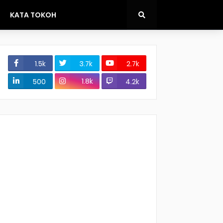
KATA TOKOH
1.5k
3.7k
2.7k
1.8k
500
4.2k