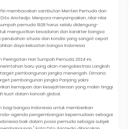
firi membacakan sambutan Menteri Pemuda dan
Dito Ariotedjo. Menpora menyampaikan, nilai-nilai
 sumpah pemuda 1928 harus selalu didengung-
untuk menguatkan kesadaran dan karakter bangsa
perubahan situasi dan kondisi yang sangat cepat
ahkan daya kekuatan bangsa Indonesia.
 Peringatan Hari Sumpah Pemuda 2024 ini,
merintahan baru yang akan mengokestrasi Langkah
-target pembangunan jangka menengah. Dimana
target pembangunan jangka Panjang yakni
rikan kemajuan dan kesejahteraan yang makin tinggi
ih kuat dalam kancah global.
 bagi bangsa Indonesia untuk memberikan
 agenda-agenda pengembangan kepemudaan sebagai
donesia baik dalam posisi pemuda sebagai subjek
embangunan," kata Dito Ariotedjo dibacakan