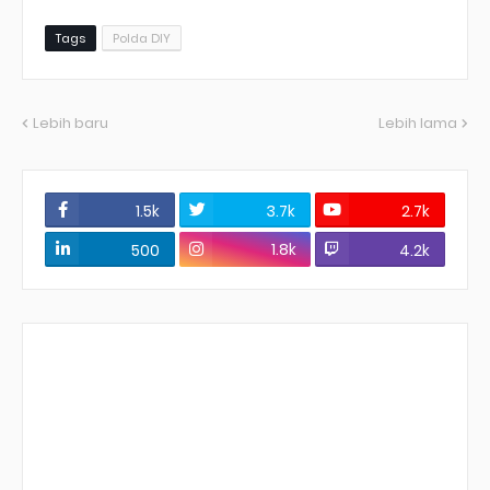
Tags
Polda DIY
Lebih baru
Lebih lama
1.5k
3.7k
2.7k
1.8k
500
4.2k