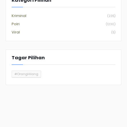
Kategori Pilihan
Kriminal
(235)
Polri
(1230)
Viral
(5)
Tagar Pilihan
#OrangHilang