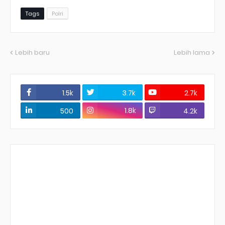
Tags
Polri
Lebih baru
Lebih lama
1.5k
3.7k
2.7k
1.8k
500
4.2k