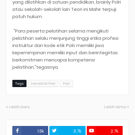
yang dilatihkan di satuan pendidikan, brainly Polri
atau sekolah-sekolah lain Teori ini Mahir terpuji
patuh hukum.
"Para peserta pelatihan selama mengikuti
pelatihan selalu menjunjung tinggi etika profesi
instruktur dan kode etik Polri memiliki jiwa
kepemimpinan memiliki input dan berintegritas
berkomitmen mencapai kompetensi
pelatihan,"tegasnya.
Tags
Lemdiklat Polri
Polri
Lebih baru
Lebih lama
1.5k
3.7k
2.7k