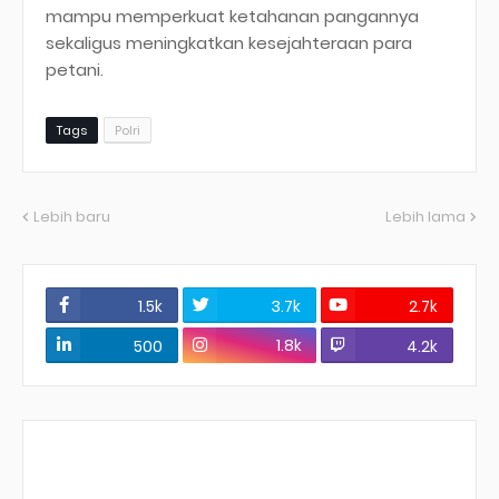
mampu memperkuat ketahanan pangannya
sekaligus meningkatkan kesejahteraan para
petani.
Tags
Polri
Lebih baru
Lebih lama
1.5k
3.7k
2.7k
1.8k
500
4.2k