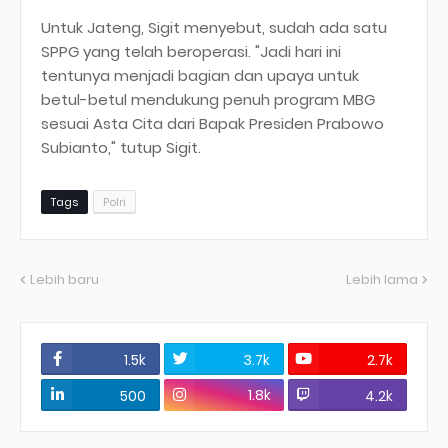
Untuk Jateng, Sigit menyebut, sudah ada satu
SPPG yang telah beroperasi. "Jadi hari ini
tentunya menjadi bagian dan upaya untuk
betul-betul mendukung penuh program MBG
sesuai Asta Cita dari Bapak Presiden Prabowo
Subianto," tutup Sigit.
Tags
Polri
Lebih baru
Lebih lama
1.5k
3.7k
2.7k
1.8k
500
4.2k