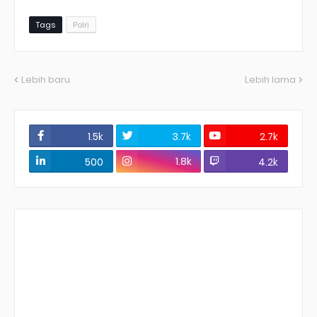
Tags
Polri
Lebih baru
Lebih lama
1.5k
3.7k
2.7k
1.8k
500
4.2k