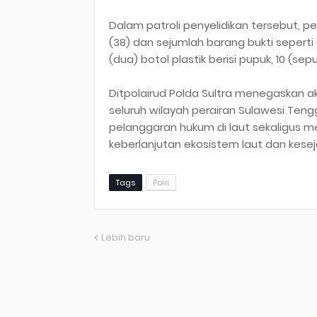
Dalam patroli penyelidikan tersebut
(38) dan sejumlah barang bukti seperti 
(dua) botol plastik berisi pupuk, 10 (se
Ditpolairud Polda Sultra menegaskan a
seluruh wilayah perairan Sulawesi Teng
pelanggaran hukum di laut sekaligus m
keberlanjutan ekosistem laut dan kesej
Tags
Polri
Lebih baru