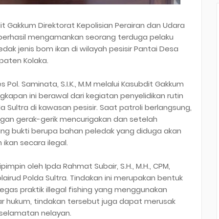
it Gakkum Direktorat Kepolisian Perairan dan Udara
a berhasil mengamankan seorang terduga pelaku
 jenis bom ikan di wilayah pesisir Pantai Desa
aten Kolaka.
s Pol. Saminata, S.I.K., M.M melalui Kasubdit Gakkum
nangkapan ini berawal dari kegiatan penyelidikan rutin
a Sultra di kawasan pesisir. Saat patroli berlangsung,
gan gerak-gerik mencurigakan dan setelah
ang bukti berupa bahan peledak yang diduga akan
ikan secara ilegal.
mpin oleh Ipda Rahmat Subair, S.H., M.H., CPM,
airud Polda Sultra. Tindakan ini merupakan bentuk
gas praktik illegal fishing yang menggunakan
ar hukum, tindakan tersebut juga dapat merusak
selamatan nelayan.