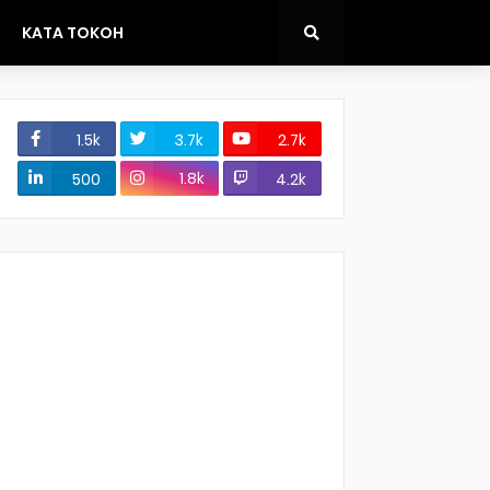
KATA TOKOH
1.5k
3.7k
2.7k
1.8k
500
4.2k