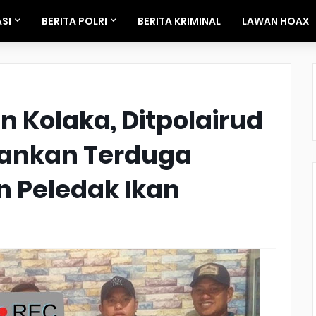
SI
BERITA POLRI
BERITA KRIMINAL
LAWAN HOAX
an Kolaka, Ditpolairud
mankan Terduga
 Peledak Ikan