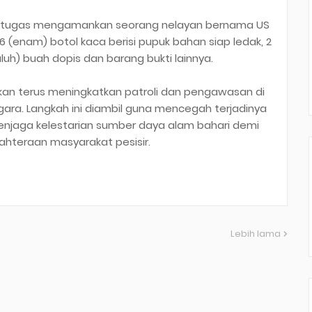
, petugas mengamankan seorang nelayan bernama US
6 (enam) botol kaca berisi pupuk bahan siap ledak, 2
puluh) buah dopis dan barang bukti lainnya.
kan terus meningkatkan patroli dan pengawasan di
gara. Langkah ini diambil guna mencegah terjadinya
enjaga kelestarian sumber daya alam bahari demi
ahteraan masyarakat pesisir.
Lebih lama