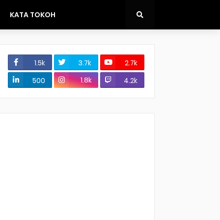
KATA TOKOH
1.5k
3.7k
2.7k
1.8k
500
4.2k