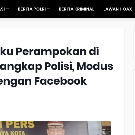
SI
BERITA POLRI
BERITA KRIMINAL
LAWAN HOAX
aku Perampokan di
angkap Polisi, Modus
engan Facebook