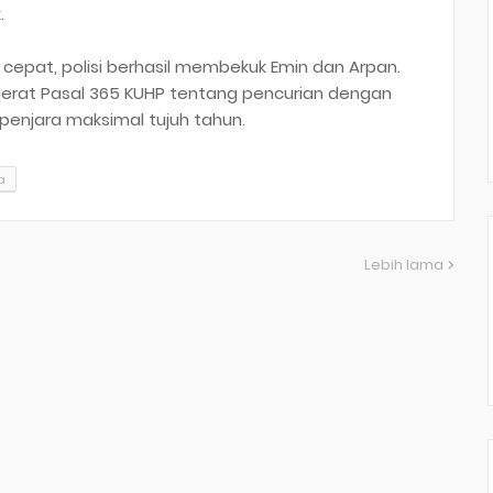
.
 cepat, polisi berhasil membekuk Emin dan Arpan.
jerat Pasal 365 KUHP tentang pencurian dengan
enjara maksimal tujuh tahun.
a
Lebih lama