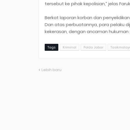
tersebut ke pihak kepolisian,” jelas Faruk
Berkat laporan korban dan penyelidikan
Dan atas perbuatannya, para pelaku di
kekerasan, dengan ancaman hukuman p
Tags
Kriminal
Polda Jabar
Tasikmalay
Lebih baru