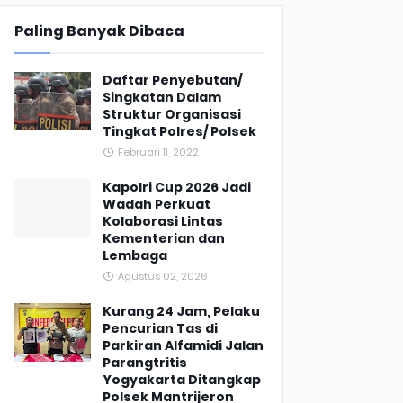
Paling Banyak Dibaca
Daftar Penyebutan/
Singkatan Dalam
Struktur Organisasi
Tingkat Polres/ Polsek
Februari 11, 2022
Kapolri Cup 2026 Jadi
Wadah Perkuat
Kolaborasi Lintas
Kementerian dan
Lembaga
Agustus 02, 2026
Kurang 24 Jam, Pelaku
Pencurian Tas di
Parkiran Alfamidi Jalan
Parangtritis
Yogyakarta Ditangkap
Polsek Mantrijeron