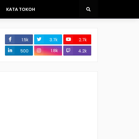
KATA TOKOH
1.5k
3.7k
2.7k
1.8k
500
4.2k