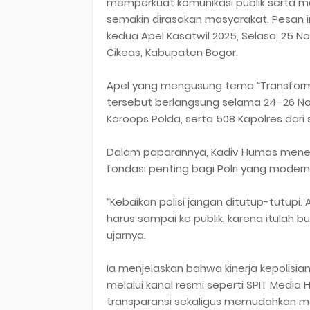
memperkuat komunikasi publik serta me
semakin dirasakan masyarakat. Pesan 
kedua Apel Kasatwil 2025, Selasa, 25 N
Cikeas, Kabupaten Bogor.
Apel yang mengusung tema “Transformas
tersebut berlangsung selama 24–26 Nov
Karoops Polda, serta 508 Kapolres dari 
Dalam paparannya, Kadiv Humas menek
fondasi penting bagi Polri yang moder
“Kebaikan polisi jangan ditutup-tutupi.
harus sampai ke publik, karena itulah b
ujarnya.
Ia menjelaskan bahwa kinerja kepolisian
melalui kanal resmi seperti SPIT Media
transparansi sekaligus memudahkan m