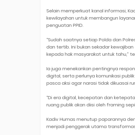
Selain memperkuat kanal informasi, Ka
kewilayahan untuk membangun layanan i
penguatan PPID.
“Sudah saatnya setiap Polda dan Polre
dan tertib. Ini bukan sekadar kewajiba
kepada hak masyarakat untuk tahu,” t
Ia juga menekankan pentingnya respon
digital, serta perlunya komunikasi publi
pasca aksi agar narasi tidak dikuasai ru
“Di era digital, kecepatan dan ketepatan
ruang publik akan diisi oleh framing se
Kadiv Humas menutup paparannya deng
menjadi penggerak utama transformasi 