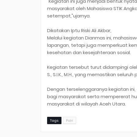
"Kegiatan ini juga menjadi bentuk nyat
masyarakat oleh Mahasiswa STIK Angka
setempat,"ujarnya.
Dikatakan Iptu Riski Ali Akbar,
Melalui kegiatan Dianmas ini, mahasi
lapangan, tetapi juga memperkuat kem
kesehatan dan kesejahteraan sosial.
Kegiatan tersebut turut didampingi o
S., S.I.K., M.H., yang memastikan seluru
Dengan terselenggaranya kegiatan ini
bagi masyarakat serta mempererat hubu
masyarakat di wilayah Aceh Utara.
Tags
Polri