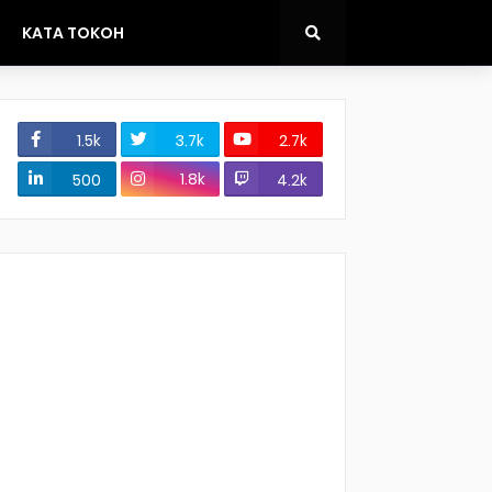
KATA TOKOH
1.5k
3.7k
2.7k
1.8k
500
4.2k