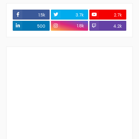
1.5k
3.7k
2.7k
1.8k
500
4.2k