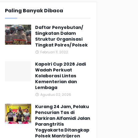
Paling Banyak Dibaca
Daftar Penyebutan/
Singkatan Dalam
Struktur Organisasi
Tingkat Polres/ Polsek
Februari 11, 2022
Kapolri Cup 2026 Jadi
Wadah Perkuat
Kolaborasi Lintas
Kementerian dan
Lembaga
Agustus 02, 2026
Kurang 24 Jam, Pelaku
Pencurian Tas di
Parkiran Alfamidi Jalan
Parangtritis
Yogyakarta Ditangkap
Polsek Mantrijeron