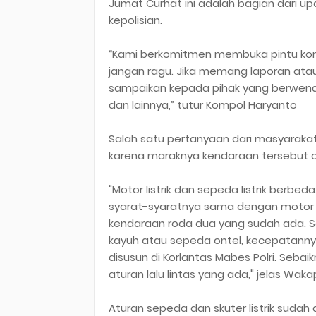
Jumat Curhat ini adalah bagian dari up
kepolisian.
“Kami berkomitmen membuka pintu komu
jangan ragu. Jika memang laporan atau
sampaikan kepada pihak yang berwenan
dan lainnya,” tutur Kompol Haryanto
Salah satu pertanyaan dari masyarakat 
karena maraknya kendaraan tersebut di
"Motor listrik dan sepeda listrik berbe
syarat-syaratnya sama dengan motor a
kendaraan roda dua yang sudah ada. Se
kayuh atau sepeda ontel, kecepatannya 
disusun di Korlantas Mabes Polri. Se
aturan lalu lintas yang ada," jelas Waka
Aturan sepeda dan skuter listrik suda