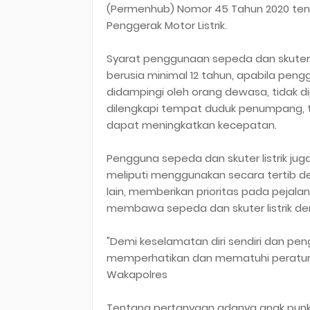
(Permenhub) Nomor 45 Tahun 2020 te
Penggerak Motor Listrik.
Syarat penggunaan sepeda dan skuter l
berusia minimal 12 tahun, apabila pengg
didampingi oleh orang dewasa, tidak 
dilengkapi tempat duduk penumpang, t
dapat meningkatkan kecepatan.
Pengguna sepeda dan skuter listrik jug
meliputi menggunakan secara tertib 
lain, memberikan prioritas pada pejalan
membawa sepeda dan skuter listrik de
"Demi keselamatan diri sendiri dan pen
memperhatikan dan mematuhi peraturan l
Wakapolres
Tentang pertanyaan adanya anak punk d