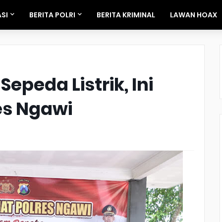
SI
BERITA POLRI
BERITA KRIMINAL
LAWAN HOAX
epeda Listrik, Ini
es Ngawi