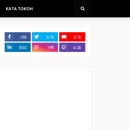
KATA TOKOH
1.5k
3.7k
2.7k
1.8k
500
4.2k