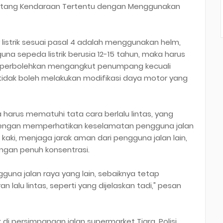
ntang Kendaraan Tertentu dengan Menggunakan
istrik sesuai pasal 4 adalah menggunakan helm,
una sepeda listrik berusia 12-15 tahun, maka harus
diperbolehkan mengangkut penumpang kecuali
idak boleh melakukan modifikasi daya motor yang
a harus mematuhi tata cara berlalu lintas, yang
dengan memperhatikan keselamatan pengguna jalan
 kaki, menjaga jarak aman dari pengguna jalan lain,
ngan penuh konsentrasi.
gguna jalan raya yang lain, sebaiknya tetap
alu lintas, seperti yang dijelaskan tadi," pesan
i persimpangan jalan supermarket Tiara, Polisi