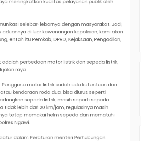
aya meningkatkan kualitas pelayanan publik oleh
nikasi selebar-lebarnya dengan masyarakat. Jadi,
 aduannya di luar kewenangan kepolisian, kami akan
g, entah itu Pemkab, DPRD, Kejaksaan, Pengadilan,
adalah perbedaan motor listrik dan sepeda listrik,
 jalan raya
da. Pengguna motor listrik sudah ada ketentuan dan
tau kendaraan roda dua, bisa diurus seperti
dangkan sepeda listrik, masih seperti sepeda
tidak lebih dari 20 km/jam, regulasinya masih
baiknya tetap memakai helm sepeda dan mematuhi
polres Ngawi.
h diatur dalam Peraturan menteri Perhubungan