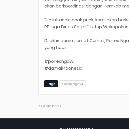
akan berkoordinasi dengan Pemkab mel
"Untuk anak-anak punk, kami akan berk
PP juga Dinas Sosial," tutup Wakapolr
Di akhir acara Jumat Curhat, Polres 
yang hadir.
#polresngawi
#damaiindonesia
Tags
Polres Ngawi
Lebih baru