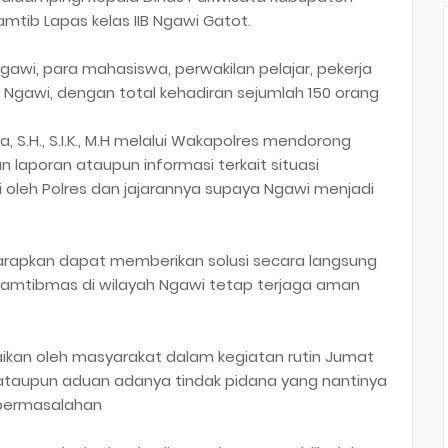
amtib Lapas kelas IIB Ngawi Gatot.
gawi, para mahasiswa, perwakilan pelajar, pekerja
gawi, dengan total kehadiran sejumlah 150 orang
 S.H., S.I.K., M.H melalui Wakapolres mendorong
laporan ataupun informasi terkait situasi
i oleh Polres dan jajarannya supaya Ngawi menjadi
arapkan dapat memberikan solusi secara langsung
kamtibmas di wilayah Ngawi tetap terjaga aman
kan oleh masyarakat dalam kegiatan rutin Jumat
 ataupun aduan adanya tindak pidana yang nantinya
 permasalahan