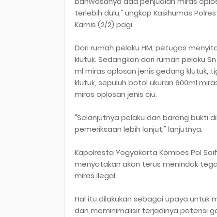
bahwasanya ada penjualan miras oplos
terlebih dulu," ungkap Kasihumas Polres
Kamis (2/2) pagi.
Dari rumah pelaku HM, petugas menyita
klutuk. Sedangkan dari rumah pelaku Sn 
ml miras oplosan jenis gedang klutuk, t
klutuk, sepuluh botol ukuran 600ml mira
miras oplosan jenis ciu.
"Selanjutnya pelaku dan barang bukti 
pemeriksaan lebih lanjut," lanjutnya.
Kapolresta Yogyakarta Kombes Pol Saiful 
menyatakan akan terus menindak tega
miras ilegal.
Hal itu dilakukan sebagai upaya untuk 
dan meminimalisir terjadinya potensi