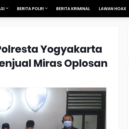
SI
BERITA POLRI
BERITA KRIMINAL
LAWAN HOAX
Polresta Yogyakarta
njual Miras Oplosan