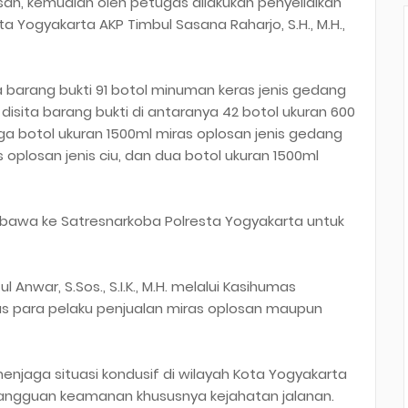
an, kemudian oleh petugas dilakukan penyelidikan
ta Yogyakarta AKP Timbul Sasana Raharjo, S.H., M.H.,
 barang bukti 91 botol minuman keras jenis gedang
disita barang bukti di antaranya 42 botol ukuran 600
iga botol ukuran 1500ml miras oplosan jenis gedang
s oplosan jenis ciu, dan dua botol ukuran 1500ml
dibawa ke Satresnarkoba Polresta Yogyakarta untuk
Anwar, S.Sos., S.I.K., M.H. melalui Kasihumas
s para pelaku penjualan miras oplosan maupun
menjaga situasi kondusif di wilayah Kota Yogyakarta
 gangguan keamanan khususnya kejahatan jalanan.