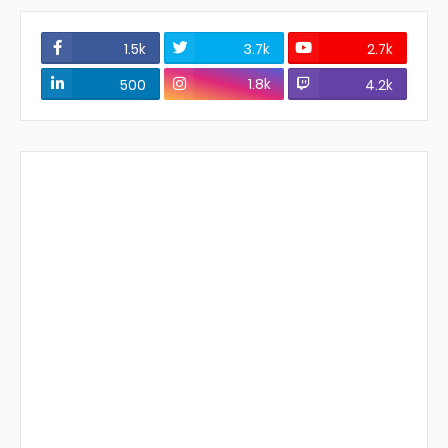
1.5k
3.7k
2.7k
1.8k
500
4.2k