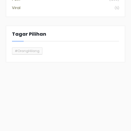
Viral
(5)
Tagar Pilihan
#OrangHilang