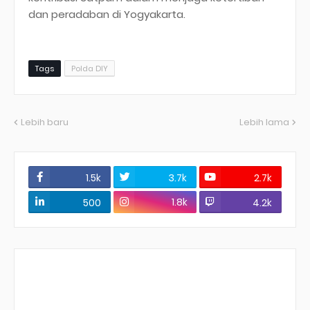
dan peradaban di Yogyakarta.
Tags
Polda DIY
Lebih baru
Lebih lama
1.5k
3.7k
2.7k
1.8k
500
4.2k