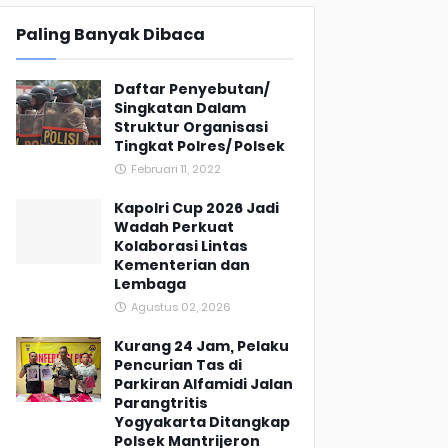
Paling Banyak Dibaca
Daftar Penyebutan/
Singkatan Dalam
Struktur Organisasi
Tingkat Polres/ Polsek
Februari 11, 2022
Kapolri Cup 2026 Jadi
Wadah Perkuat
Kolaborasi Lintas
Kementerian dan
Lembaga
Agustus 02, 2026
Kurang 24 Jam, Pelaku
Pencurian Tas di
Parkiran Alfamidi Jalan
Parangtritis
Yogyakarta Ditangkap
Polsek Mantrijeron