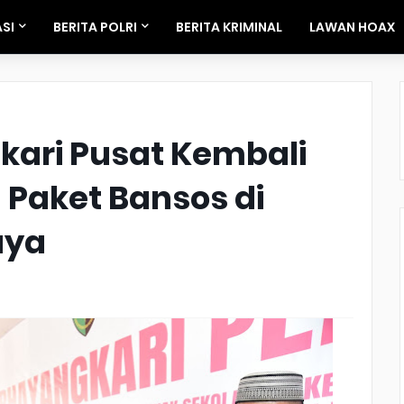
SI
BERITA POLRI
BERITA KRIMINAL
LAWAN HOAX
ari Pusat Kembali
 Paket Bansos di
aya