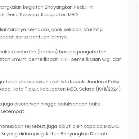
angkaian kegiatan Bhayangkari Peduli ini
tti, Desa Serwaru, Kabupaten MBD.
iantaranya sembako, anak sekolah, stunting,
ibadah serta bantuan lainnya.
 bakti kesehatan (bakses) berupa pengobatan
hatan umum, pemeriksaan THT, pemeriksaan Gigi, dan
telah dilaksanakan oleh Istri Kapolri Jenderal Polisi
wedo, Kota Tiakur, kabupaten MBD, Selasa (19/11/2024).
 juga diserahkan hingga pelaksanaan bakti
 setempat.
nusiaan tersebut, juga diikuti oleh Kapolda Maluku
 M.Si yang didampingi Ketua Bhayangkari Daerah