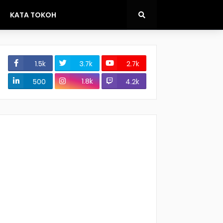
KATA TOKOH
1.5k
3.7k
2.7k
1.8k
500
4.2k