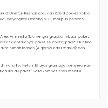
lairud, Direktur Resnarkoba, dan Kabid Dokkes Polda
etua Bhayangkari Cabang MBD, maupun personel
Areis Aminnulla S.IK mengungkapkan, ribuan paket
akat diantaranya paket sembako; paket stunting;
paket rumah ibadah (4 gereja dan 1 masjid); dan
n, di mana Ibu Ketum Bhayangkari juga menyerahkan
iga ribuan paket," kata Kombes Areis melalui